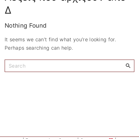
:
Δ
Nothing Found
It seems we can’t find what you’re looking for.
Perhaps searching can help.
S
e
a
r
c
h
f
o
r
: