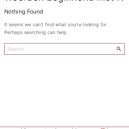
:
Nothing Found
It seems we can’t find what you’re looking for.
Perhaps searching can help.
S
e
a
r
c
h
f
o
r
: