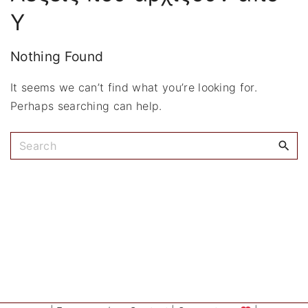
:
Υ
Nothing Found
It seems we can’t find what you’re looking for.
Perhaps searching can help.
S
e
a
r
c
h
f
o
r
: