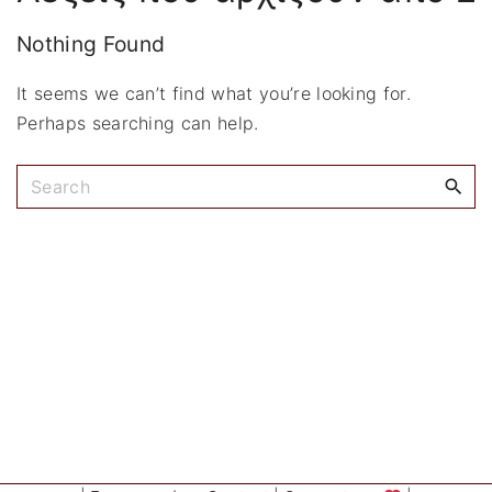
:
Nothing Found
It seems we can’t find what you’re looking for.
Perhaps searching can help.
S
e
a
r
c
h
f
o
r
: