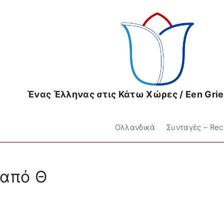
Ένας Έλληνας στις Κάτω Χώρες / Een Griek
Ολλανδικά
Συνταγές – Re
 από Θ